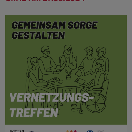
Zeige
grösseres
Bild