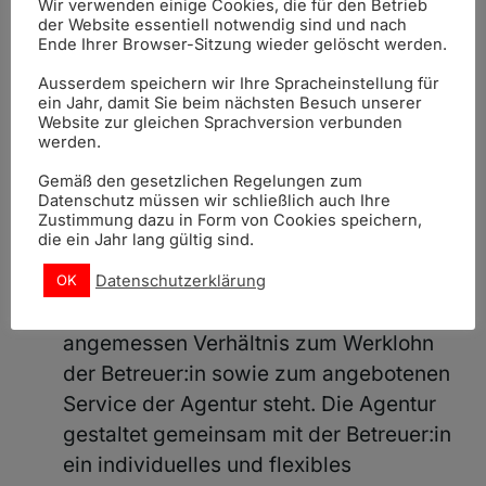
Wir verwenden einige Cookies, die für den Betrieb
Matching haftet. Übermittlung
der Website essentiell notwendig sind und nach
irreführender, intransparenter und
Ende Ihrer Browser-Sitzung wieder gelöscht werden.
falscher Informationen (unprofessionelles
Ausserdem speichern wir Ihre Spracheinstellung für
Matching) durch die Agentur stellt einen
ein Jahr, damit Sie beim nächsten Besuch unserer
Website zur gleichen Sprachversion verbunden
Grund für die sofortige Kündigung des
werden.
Organisationsvertrags dar (Kündigung
Gemäß den gesetzlichen Regelungen zum
aus wichtigem Grund) und berechtigt die
Datenschutz müssen wir schließlich auch Ihre
Betreuer:in eine voraus gezahlte
Zustimmung dazu in Form von Cookies speichern,
die ein Jahr lang gültig sind.
Vermittlungsgebühr zurückzuverlangen;
Die Agentur sorgt dafür, dass die Höhe
Datenschutzerklärung
OK
der Agenturgebühren in einem
angemessen Verhältnis zum Werklohn
der Betreuer:in sowie zum angebotenen
Service der Agentur steht. Die Agentur
gestaltet gemeinsam mit der Betreuer:in
ein individuelles und flexibles