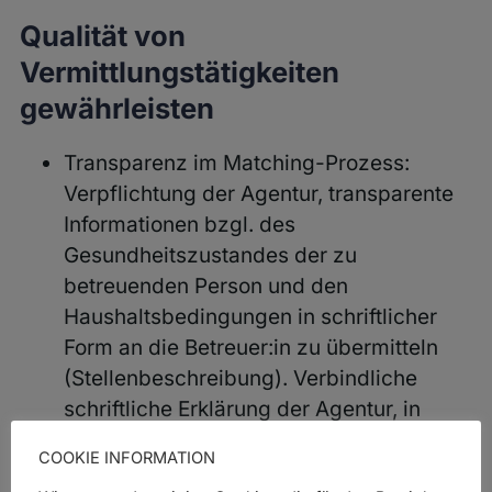
Qualität von
Vermittlungstätigkeiten
gewährleisten
Transparenz im Matching-Prozess:
Verpflichtung der Agentur, transparente
Informationen bzgl. des
Gesundheitszustandes der zu
betreuenden Person und den
Haushaltsbedingungen in schriftlicher
Form an die Betreuer:in zu übermitteln
(Stellenbeschreibung). Verbindliche
schriftliche Erklärung der Agentur, in
welcher sie mit eigener Unterschrift für
COOKIE INFORMATION
eine professionelle Durchführung von