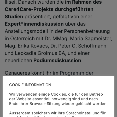
Ilisei. Danach wurden die
im Rahmen des
Care4Care-Projekts durchgeführten
Studien
präsentiert
,
gefolgt von einer
Expert*innendiskussion
über das
Anstellungsmodell in der Personenbetreuung
in Österreich mit Dr. MMag. Maria Sagmeister,
Mag. Erika Kovacs, Dr. Peter C. Schöffmann
und Leokadia Grolmus BA, und einer
neuerlichen
Podiumsdiskussion
.
Genaueres könnt ihr im
Programm der
Konferenz
nachlesen.
COOKIE INFORMATION
Interesse am Projekt Care4Care? Weitere
Wir verwenden einige Cookies, die für den Betrieb
der Website essentiell notwendig sind und nach
Informationen dazu auf der
Projekt-Seite von
Ende Ihrer Browser-Sitzung wieder gelöscht werden.
Care4Care.
Ausserdem speichern wir Ihre Spracheinstellung für