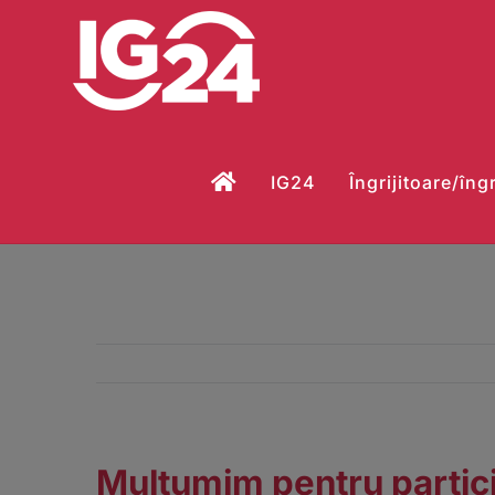
Skip
to
content
IG24
Îngrijitoare/îngr
Mulțumim pentru partici