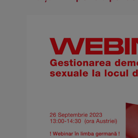
View
Larger
Image