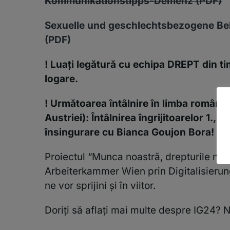
Kommunikationstipps-Demenz (PDF)
Sexuelle und geschlechtsbezogene Be
(PDF)
! Luați legătură cu echipa DREPT din t
logare.
! Următoarea întâlnire în limba română,
Austriei): Întâlnirea îngrijitoarelor 1.
însingurare cu Bianca Goujon Bora! Vă
Proiectul “Munca noastră, drepturile noas
Arbeiterkammer Wien prin Digitalisierun
ne vor sprijini și în viitor.
Doriți să aflați mai multe despre IG24? Ne