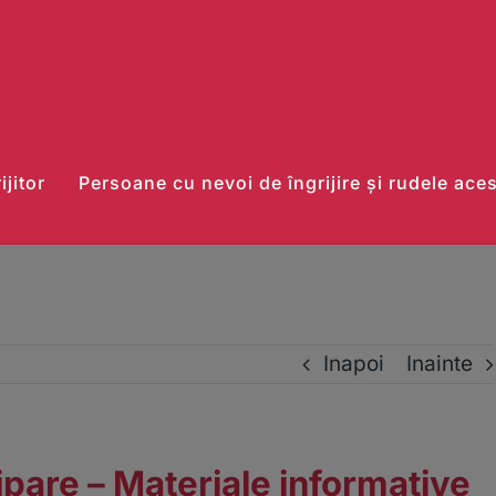
ijitor
Persoane cu nevoi de îngrijire și rudele ace
Inapoi
Inainte
pare – Materiale informative