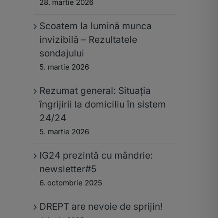
28. martie 2026
Scoatem la lumină munca
invizibilă – Rezultatele
sondajului
5. martie 2026
Rezumat general: Situația
îngrijirii la domiciliu în sistem
24/24
5. martie 2026
IG24 prezintă cu mândrie:
newsletter#5
6. octombrie 2025
DREPT are nevoie de sprijin!