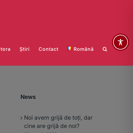
stora
Știri
Contact
Română
News
Noi avem grijă de toți, dar
cine are grijă de noi?