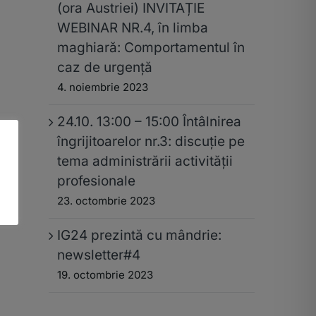
(ora Austriei) INVITAȚIE
WEBINAR NR.4, în limba
maghiară: Comportamentul în
caz de urgență
4. noiembrie 2023
24.10. 13:00 – 15:00 Întâlnirea
îngrijitoarelor nr.3: discuție pe
tema administrării activității
profesionale
23. octombrie 2023
IG24 prezintă cu mândrie:
newsletter#4
19. octombrie 2023