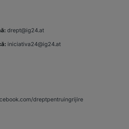
nă:
drept@ig24.at
că:
iniciativa24@ig24.at
cebook.com/dreptpentruingrijire