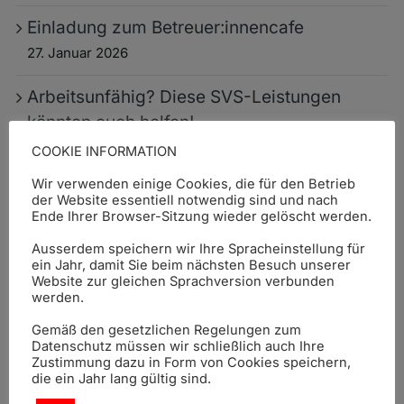
Einladung zum Betreuer:innencafe
27. Januar 2026
Arbeitsunfähig? Diese SVS-Leistungen
könnten euch helfen!
21. Januar 2026
COOKIE INFORMATION
Wir verwenden einige Cookies, die für den Betrieb
Erstes Betreuer:innencafe 2026
der Website essentiell notwendig sind und nach
Ende Ihrer Browser-Sitzung wieder gelöscht werden.
16. Januar 2026
Ausserdem speichern wir Ihre Spracheinstellung für
DREPT ist jetzt neu auf Instagram!
ein Jahr, damit Sie beim nächsten Besuch unserer
Website zur gleichen Sprachversion verbunden
8. Januar 2026
werden.
Einladung zum Betreuer:innencafe in
Gemäß den gesetzlichen Regelungen zum
Datenschutz müssen wir schließlich auch Ihre
Vöklabruck, 19.11.2025 und 17.12.2025,
Zustimmung dazu in Form von Cookies speichern,
die ein Jahr lang gültig sind.
13:00 – 15:00