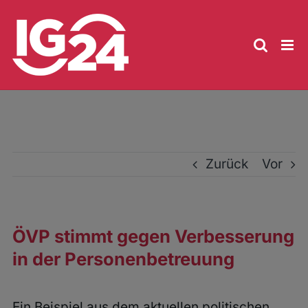
Zum
Inhalt
springen
Zurück
Vor
ÖVP stimmt gegen Verbesserung
in der Personenbetreuung
Ein Beispiel aus dem aktuellen politischen