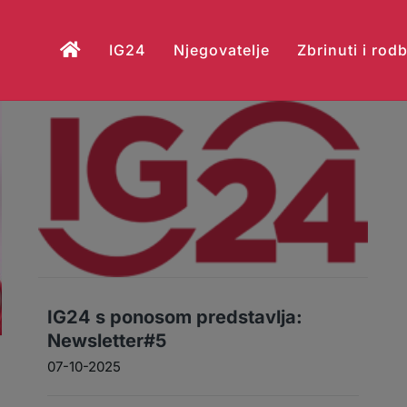
IG24
Njegovatelje
Zbrinuti i rod
IG24 s ponosom predstavlja:
Newsletter#5
07-10-2025