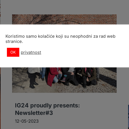
Koristimo samo kolačiće koji su neophodni za rad web
stranice.
privatnost
OK
IG24 proudly presents:
Newsletter#3
12-05-2023