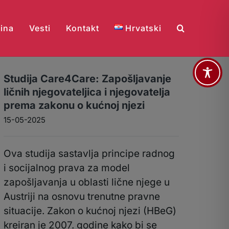
bina
Vesti
Kontakt
Hrvatski
Studija Care4Care: Zapošljavanje
ličnih njegovateljica i njegovatelja
prema zakonu o kućnoj njezi
15-05-2025
Ova studija sastavlja principe radnog
i socijalnog prava za model
zapošljavanja u oblasti lične njege u
Austriji na osnovu trenutne pravne
situacije. Zakon o kućnoj njezi (HBeG)
kreiran je 2007. godine kako bi se