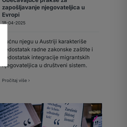
Obećavajuće prakse za
zapošljavanje njegovateljica u
Evropi
18-04-2025
Kućnu njegu u Austriji karakteriše
nedostatak radne zakonske zaštite i
nedostatak integracije migrantskih
njegovateljica u društveni sistem.
Pročitaj više