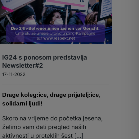
IG24 s ponosom predstavlja
Newsletter#2
17-11-2022
Drage koleg:ice, drage prijatelj:
i
ce
,
solidarni ljudi
!
Skoro na vrijeme do početka jesena,
želimo vam dati pregled naših
aktivnosti u proteklih šest
[…]