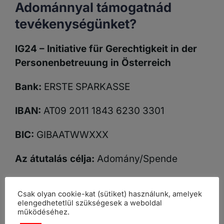
Adománnyal támogatnád
tevékenységünket?
IG24 – Initiative für Gerechtigkeit in der
Personenbetreuung in Österreich
Bank:
ERSTE SPARKASSE
IBAN:
AT09 2011 1843 6230 3301
BIC:
GIBAATWWXXX
Az átutalás célja:
Adomány/Spende
Csak olyan cookie-kat (sütiket) használunk, amelyek
elengedhetetlül szükségesek a weboldal
működéséhez.