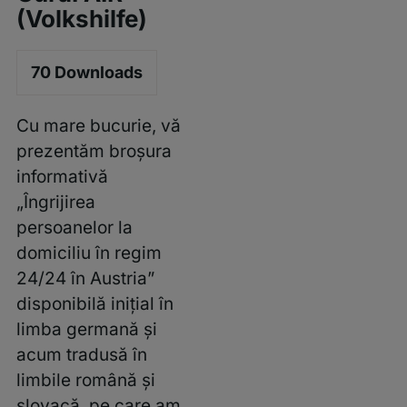
(Volkshilfe)
70
Downloads
Cu mare bucurie, vă
prezentăm broșura
informativă
„Îngrijirea
persoanelor la
domiciliu în regim
24/24 în Austria”
disponibilă inițial în
limba germană și
acum tradusă în
limbile română și
slovacă, pe care am