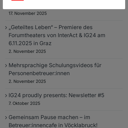
13:00 – 15:00
17. November 2025
„Geteiltes Leben“ – Premiere des
Forumtheaters von InterAct & IG24 am
6.11.2025 in Graz
2. November 2025
Mehrsprachige Schulungsvideos für
Personenbetreuer:innen
2. November 2025
IG24 proudly presents: Newsletter #5
7. Oktober 2025
Gemeinsam Pause machen – im
Betreuer:innencafe in Vöcklabruck!