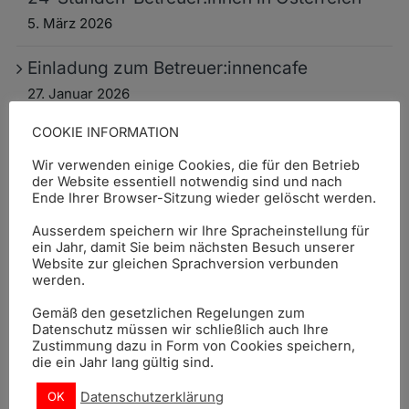
5. März 2026
Einladung zum Betreuer:innencafe
27. Januar 2026
COOKIE INFORMATION
Arbeitsunfähig? Diese SVS-Leistungen
könnten euch helfen!
Wir verwenden einige Cookies, die für den Betrieb
der Website essentiell notwendig sind und nach
21. Januar 2026
Ende Ihrer Browser-Sitzung wieder gelöscht werden.
Ausserdem speichern wir Ihre Spracheinstellung für
Erstes Betreuer:innencafe 2026
ein Jahr, damit Sie beim nächsten Besuch unserer
16. Januar 2026
Website zur gleichen Sprachversion verbunden
werden.
DREPT ist jetzt neu auf Instagram!
Gemäß den gesetzlichen Regelungen zum
8. Januar 2026
Datenschutz müssen wir schließlich auch Ihre
Zustimmung dazu in Form von Cookies speichern,
die ein Jahr lang gültig sind.
Einladung zum Betreuer:innencafe in
Datenschutzerklärung
OK
Vöklabruck, 19.11.2025 und 17.12.2025,