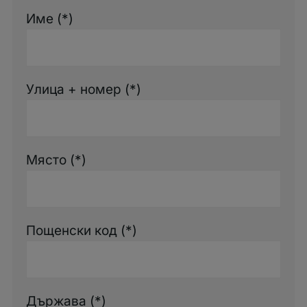
Име (*)
Улица + номер (*)
Място (*)
Пощенски код (*)
Държава (*)