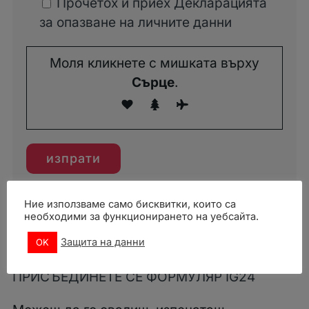
Прочетох и приех Декларацията
за опазване на личните данни
Моля кликнете с мишката върху
Сърце
.
Ние използваме само бисквитки, които са
необходими за функционирането на уебсайта.
Можеш да използваш и формуляра като
PDF:
Защита на данни
OK
ПРИСЪЕДИНЕТЕ СЕ ФОРМУЛЯР IG24