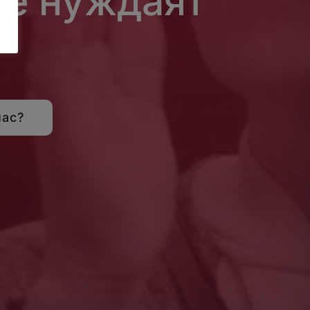
се нуждаят
нас?