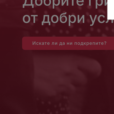
Добрите гри
от добри усл
Искате ли да ни подкрепите?