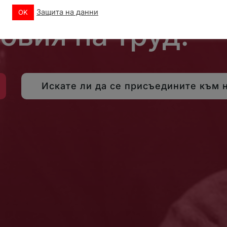
жи и подкрепа 
Защита на данни
OK
овия на труд!
Искате ли да се присъедините към 