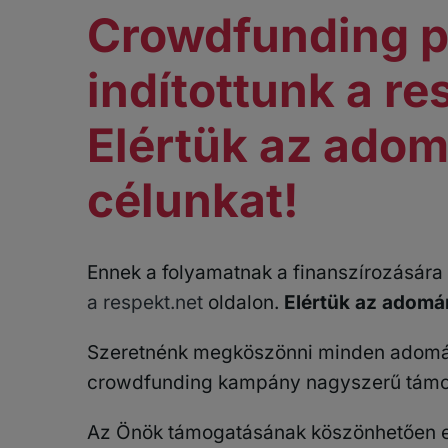
Crowdfunding p
indítottunk a re
Elértük az ado
célunkat!
Ennek a folyamatnak a finanszírozásár
a respekt.net
oldalon.
Elértük az adomá
Szeretnénk megköszönni minden adomá
crowdfunding kampány nagyszerű támo
Az Önök támogatásának köszönhetően e