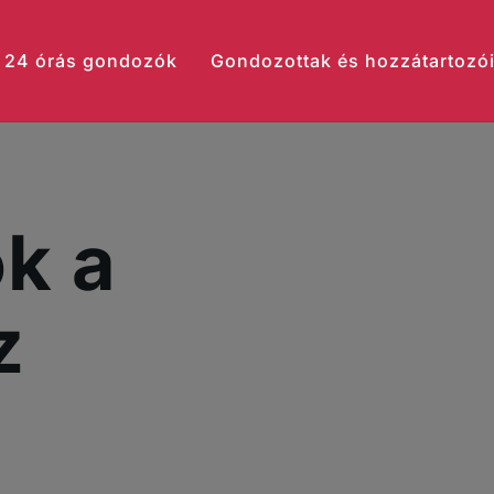
24 órás gondozók
Gondozottak és hozzátartozó
k a
z