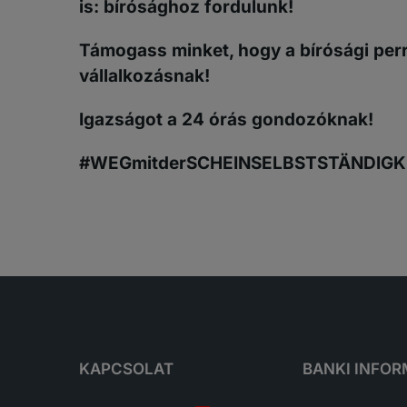
is: bírósághoz fordulunk!
Támogass minket, hogy a bírósági perr
vállalkozásnak!
Igazságot a 24 órás gondozóknak!
#WEGmitderSCHEINSELBSTSTÄNDIGK
KAPCSOLAT
BANKI INFO