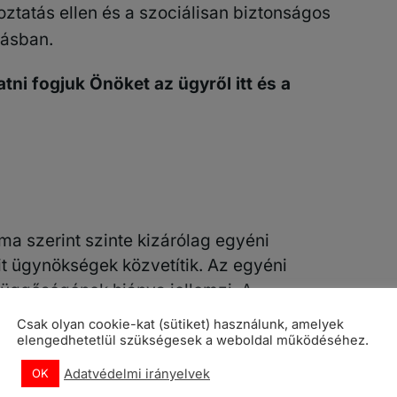
koztatás ellen és a szociálisan biztonságos
ásban.
ni fogjuk Önöket az ügyről itt és a
a szerint szinte kizárólag egyéni
it ügynökségek közvetítik. Az egyéni
függőségének hiánya jellemzi. A
don meghatározhatja a munkaidejét, a
Csak olyan cookie-kat (sütiket) használunk, amelyek
at. Saját vállalkozását vezeti, és nincs
elengedhetetlül szükségesek a weboldal működéséhez.
Adatvédelmi irányelvek
OK