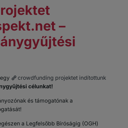
rojektet
spekt.net –
mánygyűjtési
a egy
crowdfunding projektet indítottunk
nygyűjtési célunkat!
nyozónak és támogatónak a
gatását!
gészen a Legfelsőbb Bíróságig (OGH)