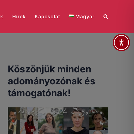
ik
Hírek
Kapcsolat
Magyar
Köszönjük minden
adományozónak és
támogatónak!