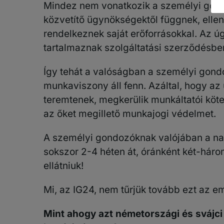
Mindez nem vonatkozik a személyi gon
közvetítő ügynökségektől függnek, elle
rendelkeznek saját erőforrásokkal. Az 
tartalmaznak szolgáltatási szerződésben 
Így tehát a valóságban a személyi gond
munkaviszony áll fenn. Azáltal, hogy az
teremtenek, megkerülik munkáltatói köte
az őket megillető munkajogi védelmet.
A személyi gondozóknak valójában a nap
sokszor 2-4 héten át, óránként két-háro
ellátniuk!
Mi, az IG24, nem tűrjük tovább ezt az e
Mint ahogy azt németországi és svájci