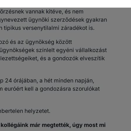
dozókra. Személyesen és gazdaságilag a
nőrzésnek vannak kitéve, és nem
úgynevezett ügynöki szerződések gyakran
tipikus versenytilalmi záradékot is.
ozó és az ügynökség között
 ügynökségek színlelt egyéni vállalkozást
lezettségeiket, és a gondozók elveszítik
 24 órájában, a hét minden napján,
m euróért kell a gondozásra szorulókat
mbertelen helyzetet.
 kollégáink már megtették, úgy most mi