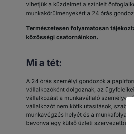
vihetjük a küzdelmet a színlelt önfoglal
munkakörülményekért a 24 órás gondoz
Természetesen folyamatosan tájékoztat
közösségi csatornáinkon.
Mi a tét:
A 24 órás személyi gondozók a papírform
vállalkozóként dolgoznak, az ügyfeleike
vállalkozást a munkavállaló személyes 
vállalkozót nem kötik utasítások, szaba
munkavégzés helyét és a munkafolyamatok
bevonva egy külső üzleti szervezetbe.