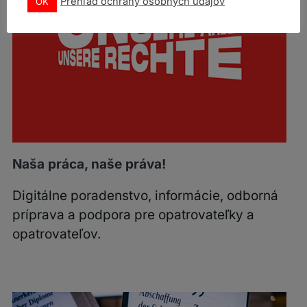
Prehľad ochrany osobných údajov
OK
Naša práca, naše práva!
Digitálne poradenstvo, informácie, odborná
príprava a podpora pre opatrovateľky a
opatrovateľov.