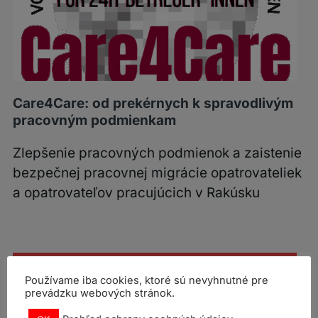
Care4Care: od prekérnych k spravodlivým
pracovným podmienkam
Zlepšenie pracovných podmienok a zaistenie
bezpečnej pracovnej migrácie opatrovateliek
a opatrovateľov pracujúcich v Rakúsku
Používame iba cookies, ktoré sú nevyhnutné pre
prevádzku webových stránok.