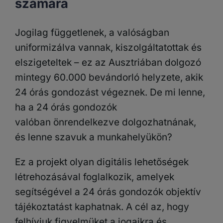
számára
Jogilag függetlenek, a valóságban
uniformizálva vannak, kiszolgáltatottak és
elszigeteltek – ez az Ausztriában dolgozó
mintegy 60.000 bevándorló helyzete, akik
24 órás gondozást végeznek. De mi lenne,
ha a 24 órás gondozók
valóban önrendelkezve dolgozhatnának,
és lenne szavuk a munkahelyükön?
Ez a projekt olyan digitális lehetőségek
létrehozásával foglalkozik, amelyek
segítségével a 24 órás gondozók objektív
tájékoztatást kaphatnak. A cél az, hogy
felhívjuk figyelmüket a jogaikra és