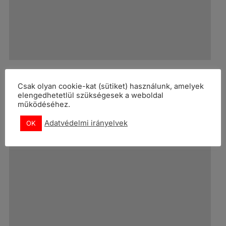
Csak olyan cookie-kat (sütiket) használunk, amelyek
elengedhetetlül szükségesek a weboldal
24/24 ellátás Ausztriában: Munkába álltam.
működéséhez.
Mit kell tudnom?
Adatvédelmi irányelvek
OK