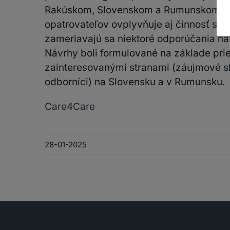
Rakúskom, Slovenskom a Rumunskom. Ke
opatrovateľov ovplyvňuje aj činnosť sp
zameriavajú sa niektoré odporúčania na 
Návrhy boli formulované na základe pri
zainteresovanými stranami (záujmové s
odborníci) na Slovensku a v Rumunsku.
Care4Care
28-01-2025