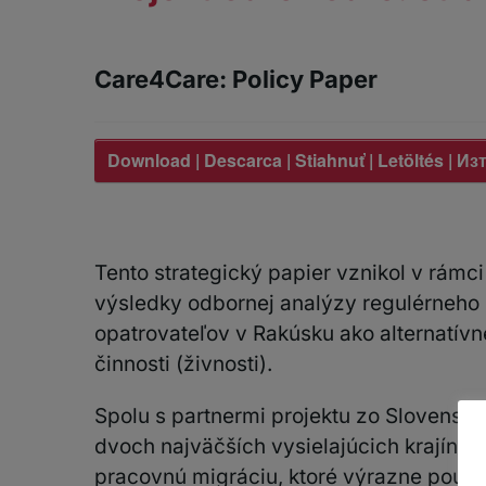
Care4Care: Policy Paper
Download | Descarca | Stiahnuť | Letöltés | Изт
Tento strategický papier vznikol v rámci
výsledky odbornej analýzy regulérneho 
opatrovateľov v Rakúsku ako alternatív
činnosti (živnosti).
Spolu s partnermi projektu zo Slovens
dvoch najväčších vysielajúcich krajín,
pracovnú migráciu, ktoré výrazne pouk