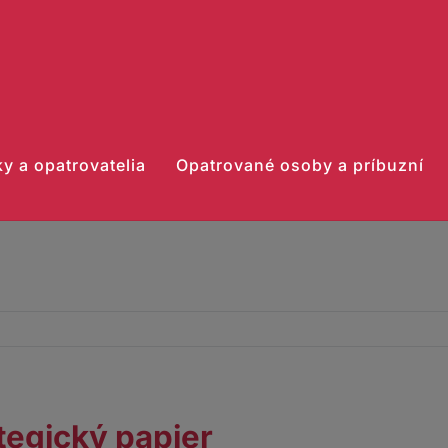
y a opatrovatelia
Opatrované osoby a príbuzní
tegický papier