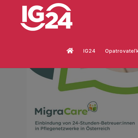
Skip
to
content
IG24
Opatrovateľk