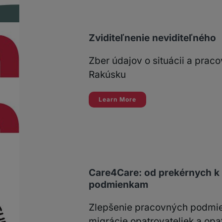
Zviditeľnenie neviditeľného
Zber údajov o situácii a pra
Rakúsku
Learn More
Care4Care: od prekérnych k
podmienkam
Zlepšenie pracovných podmie
migrácie opatrovateliek a opa