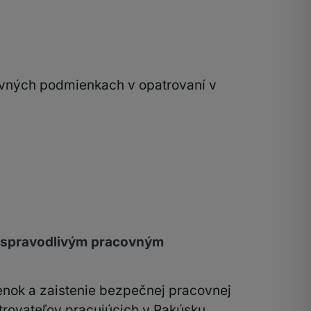
covných podmienkach v opatrovaní v
 spravodlivým pracovným
nok a zaistenie bezpečnej pracovnej
trovateľov pracujúcich v Rakúsku