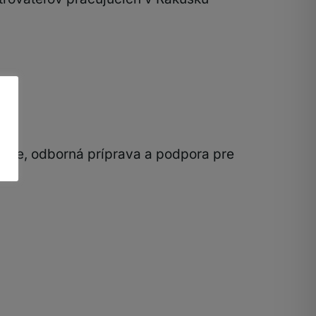
ácie, odborná príprava a podpora pre
.