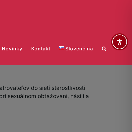
Novinky
Kontakt
Slovenčina
trovateľov do sietí starostlivosti
ri sexuálnom obťažovaní, násilí a