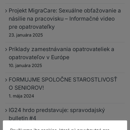
Projekt MigraCare: Sexuálne obťažovanie a
násilie na pracovisku – Informačné video
pre opatrovateľky
23. januára 2025
Príklady zamestnávania opatrovateliek a
opatrovateľov v Európe
10. januára 2025
FORMUJME SPOLOČNE STAROSTLIVOSŤ
O SENIOROV!
1. mája 2024
IG24 hrdo predstavuje: spravodajský
bulletin #4
20. októbra 2023