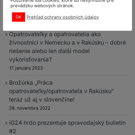
Používame iba cookies, ktoré sú nevyhnutné pre
prevádzku webových stránok.
IG24 predstavuje: newsletter#3
Prehľad ochrany osobných údajov
OK
12. mája 2023
Opatrovateľky a opatrovatelia ako
živnostníci v Nemecku a v Rakúsku – dobré
riešenie alebo len ďalší model
vykorisťovania?
17. januára 2023
Brožúrka „Práca
opatrovateľky/opatrovateľa v Rakúsku“
teraz už aj v slovenčine!
29. novembra 2022
IG24 hrdo prezentuje spravodajský bulletin
#2