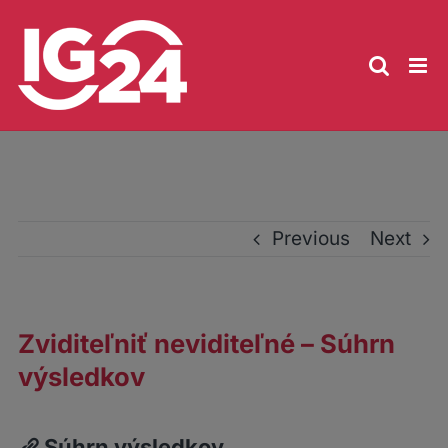
Skip
to
content
Previous
Next
Zviditeľniť neviditeľné – Súhrn
výsledkov
Súhrn výsledkov